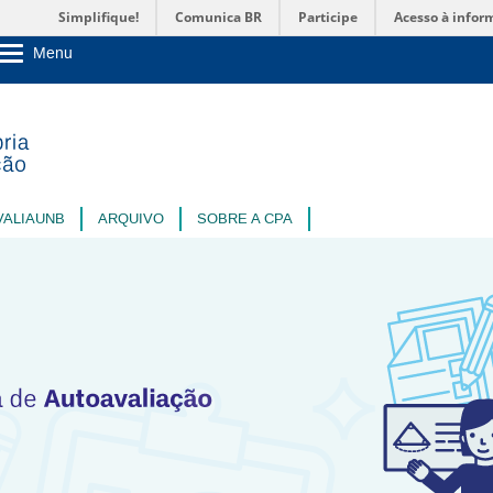
Simplifique!
Comunica BR
Participe
Acesso à infor
Menu
Sobre a UnB
Unidades acadêmicas
Estude na UnB
Graduação
Pós-Graduação
Administração
Servidor
VALIAUNB
ARQUIVO
SOBRE A CPA