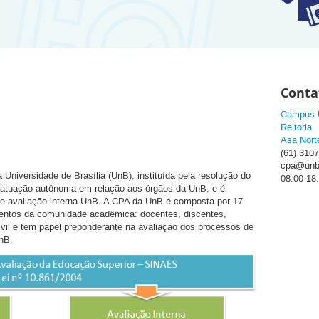
Conta
Campus U
Reitoria
Asa Norte
(61) 310
cpa@
unb
Universidade de Brasília (UnB), instituída pela resolução do
08:00-18
 atuação autônoma em relação aos órgãos da UnB, e é
de avaliação interna UnB. A CPA da UnB é composta por 17
ntos da comunidade acadêmica: docentes, discentes,
ivil e tem papel preponderante na avaliação dos processos de
nB.