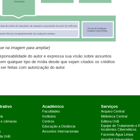
ue na imagem para ampliar)
ponsabilidade do autor e expressa sua visão sobre assuntos
 em qualquer tipo de mídia desde que sejam citados os créditos
ser feitas com autorização do autor.
rativo
Acadêmico
Serviços
Faculdades
Arquivo Central
ia
Institutos
Biblioteca Central
 e câmaras
Centros
Editora UnB
Equipe de Tratamento e 
Educação a Distância
Incidentes Cibernéticos
s
Assuntos Internacionais
Fazenda Água Limpa
 da UnB
Hospital Universitário