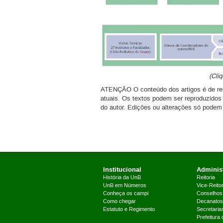
(Cliq
ATENÇÃO O conteúdo dos artigos é de res
atuais. Os textos podem ser reproduzidos
do autor. Edições ou alterações só podem 
Institucional
Administ
História da UnB
Reitoria
UnB em Números
Vice-Reitor
Conheça os campi
Conselhos
Como chegar
Decanatos
Estatuto e Regimento
Secretaria
Prefeitura