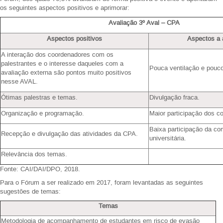
os seguintes aspectos positivos e aprimorar:
Avaliação 3º Aval – CPA
Aspectos positivos
Aspectos a 
A interação dos coordenadores com os
palestrantes e o interesse daqueles com a
Pouca ventilação e pouco
avaliação externa são pontos muito positivos
nesse AVAL.
Ótimas palestras e temas.
Divulgação fraca.
Organização e programação.
Maior participação dos c
Baixa participação da c
Recepção e divulgação das atividades da CPA.
universitária.
Relevância dos temas.
Fonte: CAI/DAI/DPO, 2018.
Para o Fórum a ser realizado em 2017, foram levantadas as seguintes
sugestões de temas:
Temas
Metodologia de acompanhamento de estudantes em risco de evasão