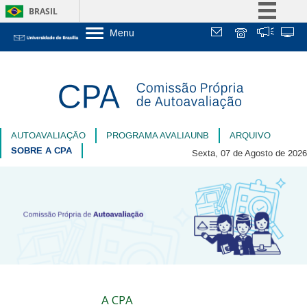
BRASIL
Menu
Simplifique!
Sobre a UnB
Comunica BR
Unidades acadêmicas
Participe
Estude na UnB
Graduação
Acesso à informação
Pós-Graduação
Administração
Legislação
Servidor
AUTOAVALIAÇÃO
PROGRAMA AVALIAUNB
ARQUIVO
Canais
SOBRE A CPA
Sexta, 07 de Agosto de 2026
A CPA