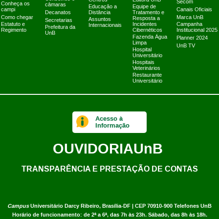
Secom
Conheça os
câmaras
Educação a
Equipe de
campi
Canais Oficiais
Decanatos
Distância
Tratamento e
Como chegar
Marca UnB
Resposta a
Assuntos
Secretarias
Estatuto e
Incidentes
Campanha
Internacionais
Prefeitura da
Regimento
Cibernéticos
Institucional 2025
UnB
Fazenda Água
Planner 2024
Limpa
UnB TV
Hospital
Universitário
Hospitais
Veterinários
Restaurante
Universitário
Acesso à
Informação
OUVIDORIA
UnB
TRANSPARÊNCIA E PRESTAÇÃO DE CONTAS
Campus
Universitário Darcy Ribeiro,
Brasília-DF | CEP 70910-900
Telefones UnB
Horário de funcionamento: de 2ª a 6ª, das 7h às 23h. Sábado, das 8h às 18h.