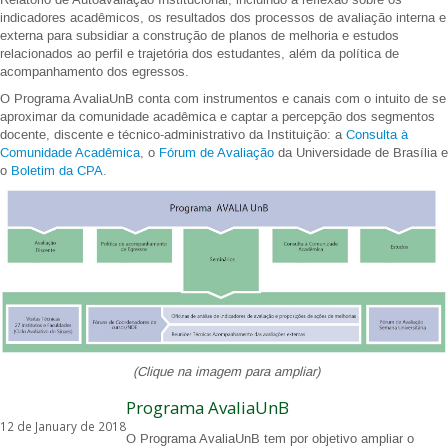
Relatório de Autoavaliação Institucional, incluindo a reflexão sobre os
indicadores acadêmicos, os resultados dos processos de avaliação interna e
externa para subsidiar a construção de planos de melhoria e estudos
relacionados ao perfil e trajetória dos estudantes, além da política de
acompanhamento dos egressos.
O Programa AvaliaUnB conta com instrumentos e canais com o intuito de se
aproximar da comunidade acadêmica e captar a percepção dos segmentos
docente, discente e técnico-administrativo da Instituição: a
Consulta à
Comunidade Acadêmica
, o
Fórum de Avaliação
da Universidade de Brasília e
o
Boletim da CPA
.
(Clique na imagem para ampliar)
Programa AvaliaUnB
12 de January de 2018
O Programa AvaliaUnB tem por objetivo ampliar o