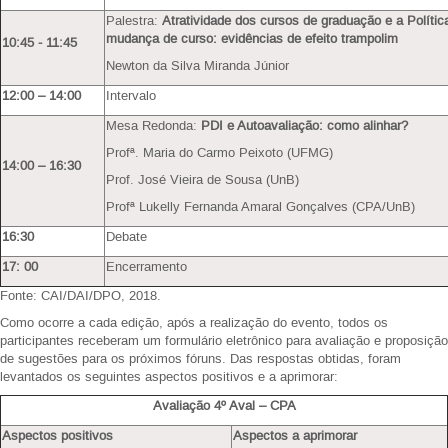
Palestra:
Atratividade dos cursos de graduação e a Política
mudança de curso: evidências de efeito trampolim
10:45 - 11:45
Newton da Silva Miranda Júnior
12:00 – 14:00
Intervalo
Mesa Redonda:
PDI e Autoavaliação: como alinhar?
Profª. Maria do Carmo Peixoto (UFMG)
14:00 – 16:30
Prof. José Vieira de Sousa (UnB)
Profª Lukelly Fernanda Amaral Gonçalves (CPA/UnB)
16:30
Debate
17: 00
Encerramento
Fonte: CAI/DAI/DPO, 2018.
Como ocorre a cada edição, após a realização do evento, todos os
participantes receberam um formulário eletrônico para avaliação e proposição
de sugestões para os próximos fóruns. Das respostas obtidas, foram
levantados os seguintes aspectos positivos e a aprimorar:
Avaliação 4º Aval – CPA
Aspectos positivos
Aspectos a aprimorar