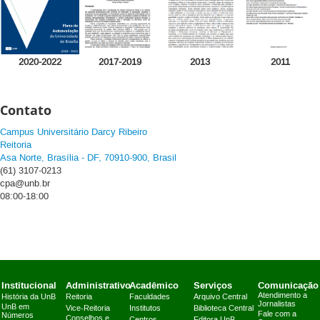
2020-2022
2017-2019
2013
2011
Contato
Campus Universitário Darcy Ribeiro
Reitoria
Asa Norte, Brasília - DF, 70910-900, Brasil
(61) 3107-0213
cpa@
unb.br
08:00-18:00
Institucional
Administrativo
Acadêmico
Serviços
Comunicação
Atendimento a
História da UnB
Reitoria
Faculdades
Arquivo Central
Jornalistas
UnB em
Vice-Reitoria
Institutos
Biblioteca Central
Fale com a
Números
Conselhos e
Centros
Editora UnB